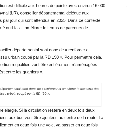
tion est difficile aux heures de pointe avec environ 16 000
aynal (LR), conseiller départemental délégué aux
es par jour qui sont attendus en 2025. Dans ce contexte
é qu’il fallait améliorer le temps de parcours de
nseiller départemental sont donc de « renforcer et
tissu urbain coupé par la RD 190 ». Pour permettre cela,
 portion requalifiée vont être entièrement réaménagées
t entre les quartiers ».
 départemental sont donc de « renforcer et améliorer la desserte des
tissu urbain coupé par la RD 190 ».
re élargie. Si la circulation restera en deux fois deux
iées aux bus vont être ajoutées au centre de la route. La
uellement en deux fois une voie, va passer en deux fois