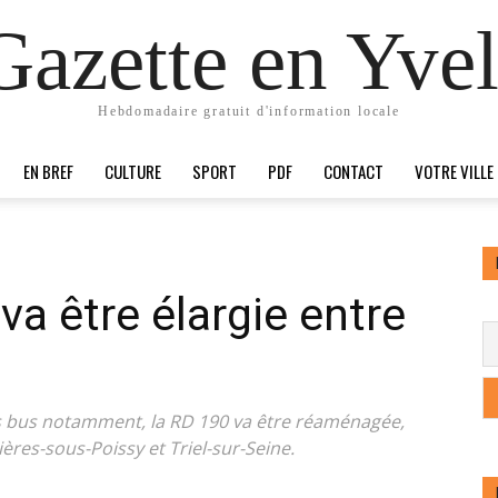
Gazette en Yvel
Hebdomadaire gratuit d'information locale
EN BREF
CULTURE
SPORT
PDF
CONTACT
VOTRE VILLE
 va être élargie entre
s bus notamment, la RD 190 va être réaménagée,
ières-sous-Poissy et Triel-sur-Seine.