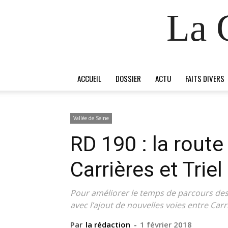
La 
ACCUEIL
DOSSIER
ACTU
FAITS DIVERS
Vallée de Seine
RD 190 : la route
Carrières et Triel
Pour améliorer le temps de parcours de
avec l’ajout de nouvelles voies entre Carr
Par
la rédaction
-
1 février 2018