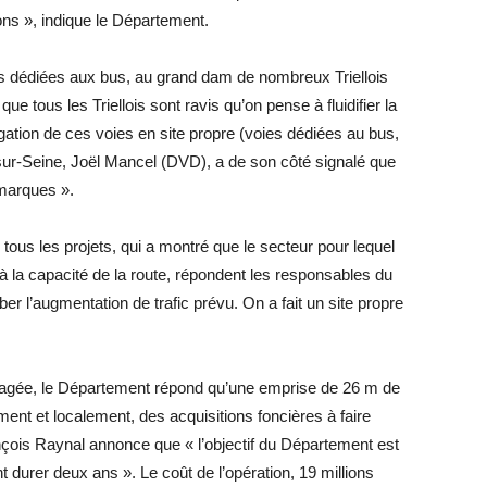
tions », indique le Département.
es dédiées aux bus, au grand dam de nombreux Triellois
que tous les Triellois sont ravis qu’on pense à fluidifier la
ongation de ces voies en site propre (voies dédiées au bus,
-sur-Seine, Joël Mancel (DVD), a de son côté signalé que
emarques ».
e tous les projets, qui a montré que le secteur pour lequel
jà la capacité de la route, répondent les responsables du
ber l’augmentation de trafic prévu. On a fait un site propre
énagée, le Département répond qu’une emprise de 26 m de
ent et localement, des acquisitions foncières à faire
çois Raynal annonce que « l’objectif du Département est
 durer deux ans ». Le coût de l’opération, 19 millions