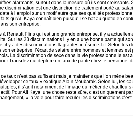
iffres alarmants, surtout dans la mesure où ils sont croissants. S
e discrimination est une distinction de traitement porté au salar
ate à l’emploi sur un motif autre que ses qualités professionne
faits qu’Ali Kaya connaît bien puisqu’il se bat au quotidien cont
dans son entreprise.
le à Renault Flins qui est une grande entreprise, il y a actuellem
site. Sur les 23 discriminations il y en a une bonne partie qui son
e, il y a des discriminations flagrantes » résume-t-il. Selon les d
 son entreprise, l’écart de salaire entre hommes et femmes est
ois. La discrimination de sexe dans la vie professionnelle est a
our Transdev qui déplore un taux de parité chez le personnel d
 ce taux n’est pas suffisant mais je maintiens que l’on mène b
développer ce taux » explique Alain Moubarak. Selon lui, les ca
multiples, il s’agit notamment de l’image du métier de chauffeurs
lectif. Pour Ali Kaya, une chose reste sûre, c’est uniquement par
hangement, « la voie pour faire reculer les discriminations c’est l