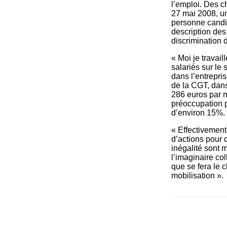
l’emploi. Des ch
27 mai 2008, un
personne candid
description des 
discrimination 
« Moi je travail
salariés sur le 
dans l’entrepris
de la CGT, dans
286 euros par m
préoccupation p
d’environ 15%.
« Effectivement
d’actions pour 
inégalité sont 
l’imaginaire col
que se fera le c
mobilisation ».