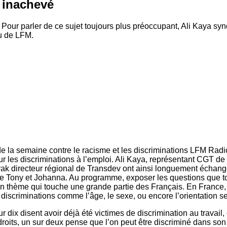
t inachevé
 Pour parler de ce sujet toujours plus préoccupant, Ali Kaya syn
au de LFM.
e la semaine contre le racisme et les discriminations LFM Radio
ur les discriminations à l’emploi. Ali Kaya, représentant CGT de
ak directeur régional de Transdev ont ainsi longuement échangé 
de Tony et Johanna. Au programme, exposer les questions que t
n thème qui touche une grande partie des Français. En France, i
 discriminations comme l’âge, le sexe, ou encore l’orientation s
ur dix disent avoir déjà été victimes de discrimination au travail, 
roits, un sur deux pense que l’on peut être discriminé dans son