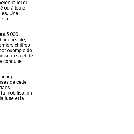
elon la loi du
ié ou à toute
lles. Une
re la
ent 5 000
t une réalité,
erniers chiffres
 par exemple de
ussi un sujet de
e conduite
eaucoup
uses de cette
 dans
 la mobilisation
a lutte et la