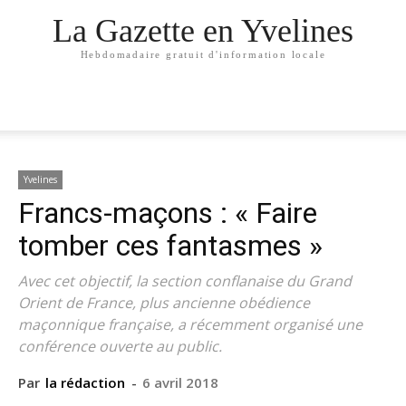
La Gazette en Yvelines
Hebdomadaire gratuit d'information locale
Yvelines
Francs-maçons : « Faire
tomber ces fantasmes »
Avec cet objectif, la section conflanaise du Grand
Orient de France, plus ancienne obédience
maçonnique française, a récemment organisé une
conférence ouverte au public.
Par
la rédaction
-
6 avril 2018