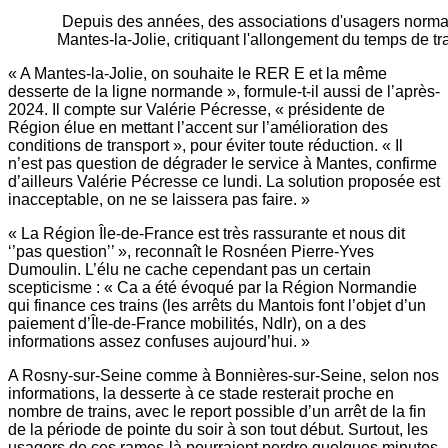
Depuis des années, des associations d'usagers norma
Mantes-la-Jolie, critiquant l'allongement du temps de tr
« A Mantes-la-Jolie, on souhaite le RER E et la même
desserte de la ligne normande », formule-t-il aussi de l’après-
2024. Il compte sur Valérie Pécresse, « présidente de
Région élue en mettant l’accent sur l’amélioration des
conditions de transport », pour éviter toute réduction. « Il
n’est pas question de dégrader le service à Mantes, confirme
d’ailleurs Valérie Pécresse ce lundi. La solution proposée est
inacceptable, on ne se laissera pas faire. »
« La Région Île-de-France est très rassurante et nous dit
‘’pas question’’ », reconnaît le Rosnéen Pierre-Yves
Dumoulin. L’élu ne cache cependant pas un certain
scepticisme : « Ca a été évoqué par la Région Normandie
qui finance ces trains (les arrêts du Mantois font l’objet d’un
paiement d’Île-de-France mobilités, Ndlr), on a des
informations assez confuses aujourd’hui. »
A Rosny-sur-Seine comme à Bonnières-sur-Seine, selon nos
informations, la desserte à ce stade resterait proche en
nombre de trains, avec le report possible d’un arrêt de la fin
de la période de pointe du soir à son tout début. Surtout, les
usagers de ces rames-là pourraient perdre quelques minutes