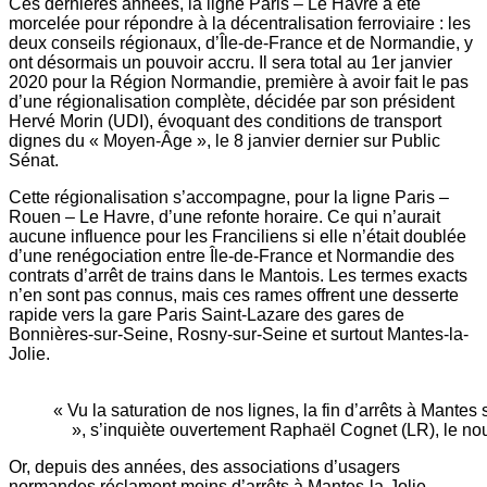
Ces dernières années, la ligne Paris – Le Havre a été
morcelée pour répondre à la décentralisation ferroviaire : les
deux conseils régionaux, d’Île-de-France et de Normandie, y
ont désormais un pouvoir accru. Il sera total au 1er janvier
2020 pour la Région Normandie, première à avoir fait le pas
d’une régionalisation complète, décidée par son président
Hervé Morin (UDI), évoquant des conditions de transport
dignes du « Moyen-Âge », le 8 janvier dernier sur Public
Sénat.
Cette régionalisation s’accompagne, pour la ligne Paris –
Rouen – Le Havre, d’une refonte horaire. Ce qui n’aurait
aucune influence pour les Franciliens si elle n’était doublée
d’une renégociation entre Île-de-France et Normandie des
contrats d’arrêt de trains dans le Mantois. Les termes exacts
n’en sont pas connus, mais ces rames offrent une desserte
rapide vers la gare Paris Saint-Lazare des gares de
Bonnières-sur-Seine, Rosny-sur-Seine et surtout Mantes-la-
Jolie.
« Vu la saturation de nos lignes, la fin d’arrêts à Mante
», s’inquiète ouvertement Raphaël Cognet (LR), le no
Or, depuis des années, des associations d’usagers
normandes réclament moins d’arrêts à Mantes-la-Jolie,