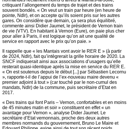
critiquant l’allongement du temps de trajet et des trains
souvent bondés. « On veut un train par heure (en heure de
pointe, Ndlr), et on accepte qu’ils soient pris sur les autres
gares. On considère que demain, ça sera plus équilibré,
commente ainsi Didier Jaumet, le président de Vernon train
de vie (VTV). En habitant à Vernon (Eure), on paie plus cher
pour aller à Paris, il est logique qu’on ait une qualité de
service en rapport avec le prix qu’on paie. »
Il rappelle que « les Mantais vont avoir le RER E » (à partir
de 2024, Ndlr), fait qu’intègrerait la grille horaire de 2020. La
SNCF indiquerait ainsi aux associations d’usagers qu’elle
resterait quasi-identique après la mise en service du RER E.
« On est soutenus depuis le début [...] par Sébastien Lecornu
», rapporte-t-il de l’appui de l’ex-nouveau maire devenu «
premier adjoint à tout » (car touché par le non-cumul des
mandats, Ndlr) de la commune, puis secrétaire d’Etat en
2017.
« Des trains qui font Paris – Vernon, confortables et en moins
de 45 minutes matin et soir » constituent en effet « un
avantage pour Vernon », analyse Dider Jaumet. Le
secrétaire d’Etat vernonnais, proche des deux autres
membres normands du gouvernement, Bruno Le Maire et
Edouard Philippe, exige ainsi de tout son récent poids