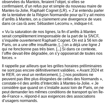
observées du Mantois, feraient l’objet, si elles se
confirmaient, d’un refus pur et simple du nouveau maire de
Mantes-la-Jolie, Raphaël Cognet (LR). « J’ai entendu parler
de la tentative de la Région Normandie pour qu’il y ait moins
d’arrêts à Mantes, on a clairement une divergence de vues
dans ce cas-là avec Sébastien Lecornu », indique-t-il.
« Vu la saturation de nos lignes, la fin d’arrêts à Mantes
serait complètement irresponsable de la part de la SNCF,
s’inquiète ouvertement Raphaël Cognet. On est à 56 km de
Paris, on a une offre insuffisante, [...] on a déjà une ligne J
qui ne fonctionne pas très bien. [...] Si dans ce contexte,
l’offre devait être dégradée, on s’y opposerait de toutes nos
forces. »
Il rappelle par ailleurs que les grilles horaires préliminaires
ne sont pas encore définitivement validées. « Avant 2024 et
le RER, on veut un renforcement, [...] nos positions ne
peuvent pas être plus éloignées de celles des Normands »,
constate-t-il des arrêts d’Intercités à Mantes-la-Jolie. « Je
considère que quand on s’installe aussi loin de Paris, on ne
peut demander les mêmes conditions de transport qu’en Île-
de-France », répond-il aux exigences des associations
d’usagers normands.