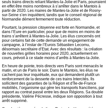
seuls trains directs reliant Mantes-la-Jolie et Paris, pourraient
en effet être moins nombreux à s’arrêter dans le Mantois à
partir de 2020. Les maires de Mantes-la-Jolie et de Rosny-
sur-Seine s’en inquiètent, tandis que le conseil régional de
Normandie dément fermement toute réduction.
Pourtant, la pression citoyenne est forte en Normandie, et
dans l’Eure en particulier, pour que de moins en moins de
trains s’arrêtent à Mantes-la-Jolie. Les élus concernés ont
pour certains fait de cette demande un engagement de
campagne, à l’instar de l’Eurois Sébastien Lecornu,
désormais secrétaire d’Etat. Avec des résultats : la création
de nouvelles grilles horaires pour 2020, actuellement en
cours, prévoit à ce stade moins d’arrêts à Mantes-la-Jolie.
En heure de pointe, trois directs vers Paris sont menacés le
matin, et un de Paris le soir. Dans le Mantois, les élus ne
cachent pas leur inquiétude, eux qui demandent plutôt un
renforcement de la desserte de ces trains Intercités. Ils
sollicitent des garanties de la Région et d’Île-de-France
mobilités, l’organisme qui gère les transports franciliens, par
rapport au contrat passé entre les deux Régions. Sa double
présidente, Valérie Pécresse, indique son opposition à tout
arrêt supprimé.