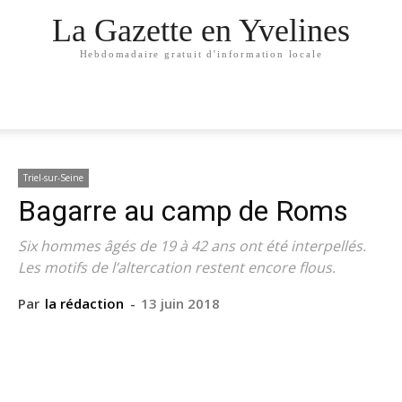
La Gazette en Yvelines
Hebdomadaire gratuit d'information locale
Triel-sur-Seine
Bagarre au camp de Roms
Six hommes âgés de 19 à 42 ans ont été interpellés.
Les motifs de l’altercation restent encore flous.
Par
la rédaction
-
13 juin 2018