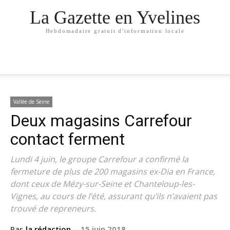
La Gazette en Yvelines
Hebdomadaire gratuit d'information locale
Vallée de Seine
Deux magasins Carrefour
contact ferment
Lundi 4 juin, le groupe Carrefour a confirmé la
fermeture de plus de 200 magasins ex-Dia en France,
dont ceux de Mézy-sur-Seine et Chanteloup-les-
Vignes, au cours de l’été, assurant qu’ils n’avaient pas
trouvé de repreneurs.
Par
la rédaction
-
15 juin 2018