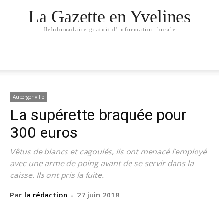
La Gazette en Yvelines
Hebdomadaire gratuit d'information locale
Aubergenville
La supérette braquée pour
300 euros
Vêtus de blancs et cagoulés, ils ont menacé l’employé
avec une arme de poing avant de se servir dans la
caisse. Ils ont pris la fuite.
Par
la rédaction
-
27 juin 2018