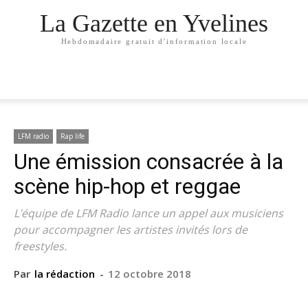
La Gazette en Yvelines
Hebdomadaire gratuit d'information locale
LFM radio
Rap life
Une émission consacrée à la
scène hip-hop et reggae
L’équipe de LFM Radio lance un appel aux musiciens
pour accompagner les artistes invités lors de
freestyles.
Par
la rédaction
-
12 octobre 2018