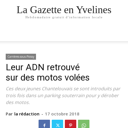
La Gazette en Yvelines
Hebdomadaire gratuit d'information locale
Carrières-sous-Poissy
Leur ADN retrouvé
sur des motos volées
Ces deux jeunes Chantelouvais se sont introduits par
trois fois dans un parking souterrain pour y dérober
des motos.
Par
la rédaction
-
17 octobre 2018