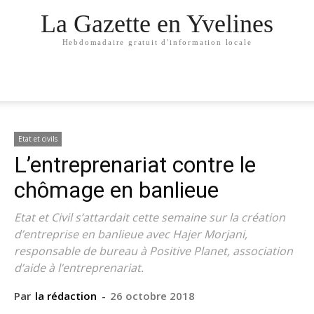
La Gazette en Yvelines
Hebdomadaire gratuit d'information locale
Etat et civils
L’entreprenariat contre le
chômage en banlieue
Etat et Civil s’attardait cette semaine sur la création
d’entreprise en banlieue avec Hajer Morjani,
responsable de bureau à Positive Planet, association
d’aide à l’entreprenariat.
Par
la rédaction
-
26 octobre 2018