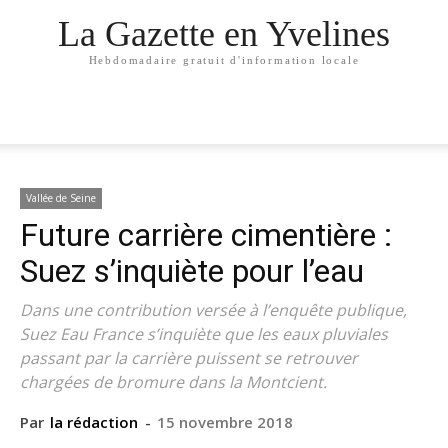
La Gazette en Yvelines
Hebdomadaire gratuit d'information locale
Vallée de Seine
Future carrière cimentière :
Suez s’inquiète pour l’eau
Dans une contribution versée à l’enquête publique,
Suez Eau France s’inquiète que les eaux pluviales
passant par la carrière puissent se retrouver
chargées de bromure dans la Montcient.
Par
la rédaction
-
15 novembre 2018