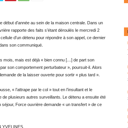
ce début d’année au sein de la maison centrale. Dans un
ère rapporte des faits s’étant déroulés le mercredi 2
 cellule d’un détenu pour répondre à son appel, ce dernier
t dans son communiqué.
ois mois, mais est déjà « bien connu […] de part son
 par son comportement perturbateur », poursuit-il. Alors
 demande de la laisser ouverte pour sortir « plus tard ».
sse, « l’attrape par le col » tout en l’insultant et le
de plusieurs autres surveillants. Le détenu a ensuite été
on séjour, Force ouvrière demande « un transfert » de ce
N YVELINES