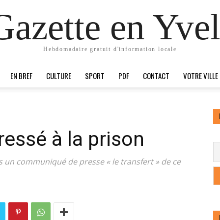
Gazette en Yvel
Hebdomadaire gratuit d'information locale
EN BREF
CULTURE
SPORT
PDF
CONTACT
VOTRE VILLE
ressé à la prison
 un communiqué de presse « le transfert » de ce