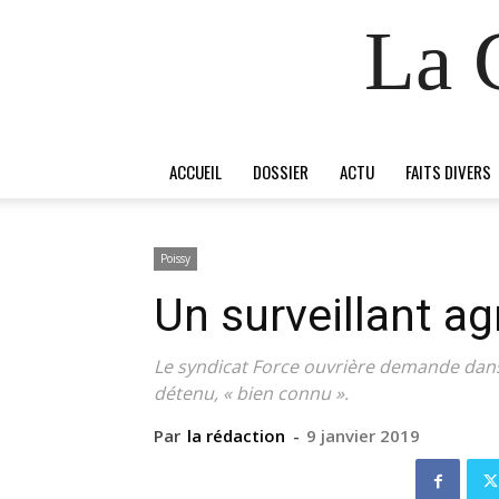
La 
ACCUEIL
DOSSIER
ACTU
FAITS DIVERS
Poissy
Un surveillant ag
Le syndicat Force ouvrière demande dans
détenu, « bien connu ».
Par
la rédaction
-
9 janvier 2019