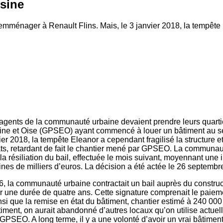
usine
mménager à Renault Flins. Mais, le 3 janvier 2018, la tempête E
agents de la communauté urbaine devaient prendre leurs quartie
ine et Oise (GPSEO) ayant commencé à louer un bâtiment au s
vier 2018, la tempête Eleanor a cependant fragilisé la structure 
s, retardant de fait le chantier mené par GPSEO. La communau
a résiliation du bail, effectuée le mois suivant, moyennant une
ines de milliers d’euros. La décision a été actée le 26 septembre
, la communauté urbaine contractait un bail auprès du constru
 une durée de quatre ans. Cette signature comprenait le paieme
i que la remise en état du bâtiment, chantier estimé à 240 000 
âtiment, on aurait abandonné d’autres locaux qu’on utilise actuell
 GPSEO. A long terme, il y a une volonté d’avoir un vrai bâtiment