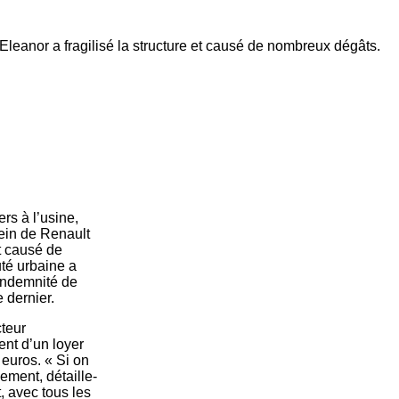
leanor a fragilisé la structure et causé de nombreux dégâts.
rs à l’usine,
ein de Renault
et causé de
té urbaine a
 indemnité de
 dernier.
cteur
nt d’un loyer
euros. « Si on
ement, détaille-
, avec tous les