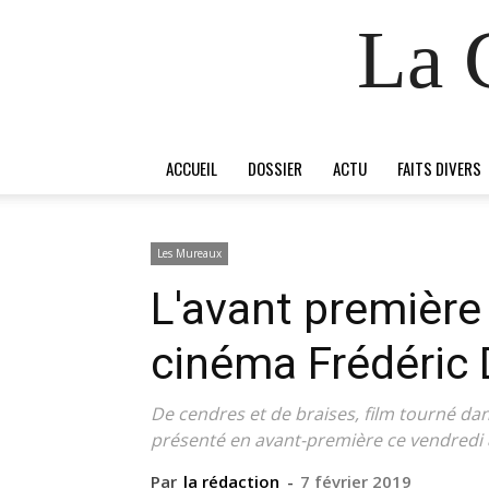
La 
ACCUEIL
DOSSIER
ACTU
FAITS DIVERS
Les Mureaux
L'avant première 
cinéma Frédéric 
De cendres et de braises, film tourné dans
présenté en avant-première ce vendredi 8 
Par
la rédaction
-
7 février 2019