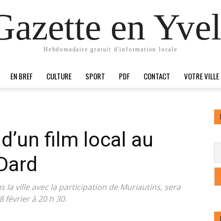
Gazette en Yvel
Hebdomadaire gratuit d'information locale
EN BREF
CULTURE
SPORT
PDF
CONTACT
VOTRE VILLE
d’un film local au
Dard
 la ville avec la participation de Muriautins, sera
février à 20 h 30.