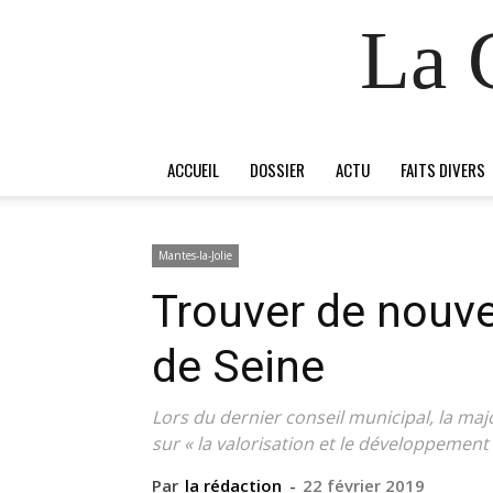
La 
ACCUEIL
DOSSIER
ACTU
FAITS DIVERS
Mantes-la-Jolie
Trouver de nouve
de Seine
Lors du dernier conseil municipal, la ma
sur « la valorisation et le développemen
Par
la rédaction
-
22 février 2019