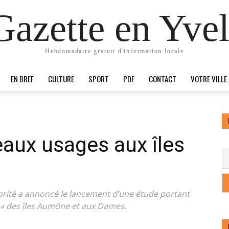
Gazette en Yvel
Hebdomadaire gratuit d'information locale
EN BREF
CULTURE
SPORT
PDF
CONTACT
VOTRE VILLE
aux usages aux îles
jorité a annoncé le lancement d’une étude portant
t » des îles Aumône et aux Dames.