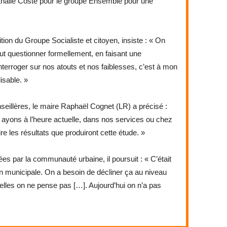
athalie Coste pour le groupe Ensemble pour une
ion du Groupe Socialiste et citoyen, insiste : « On
ut questionner formellement, en faisant une
terroger sur nos atouts et nos faiblesses, c’est à mon
isable. »
eillères, le maire Raphaël Cognet (LR) a précisé :
ayons à l’heure actuelle, dans nos services ou chez
e les résultats que produiront cette étude. »
es par la communauté urbaine, il poursuit : « C’était
son municipale. On a besoin de décliner ça au niveau
elles on ne pense pas […]. Aujourd’hui on n’a pas