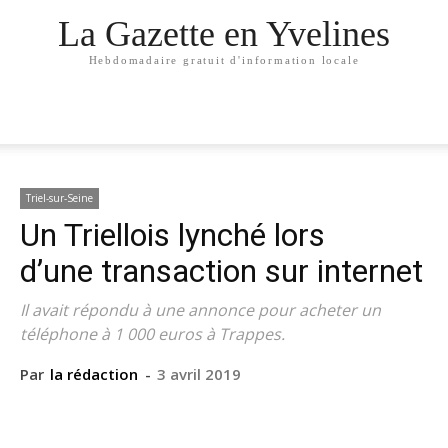
La Gazette en Yvelines
Hebdomadaire gratuit d'information locale
Triel-sur-Seine
Un Triellois lynché lors
d’une transaction sur internet
Il avait répondu à une annonce pour acheter un
téléphone à 1 000 euros à Trappes.
Par
la rédaction
-
3 avril 2019