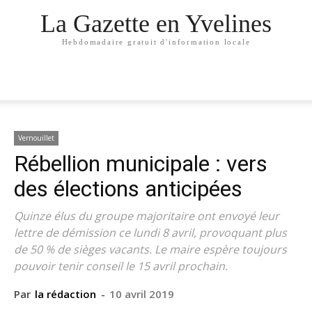
La Gazette en Yvelines
Hebdomadaire gratuit d'information locale
Vernouillet
Rébellion municipale : vers
des élections anticipées
Quinze élus du groupe majoritaire ont envoyé leur
lettre de démission ce lundi 8 avril, provoquant plus
de 50 % de sièges vacants. Le maire espère toujours
pouvoir tenir conseil le 15 avril prochain.
Par
la rédaction
-
10 avril 2019