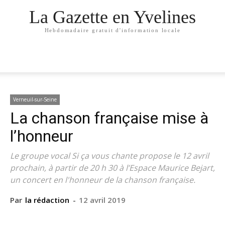
La Gazette en Yvelines
Hebdomadaire gratuit d'information locale
Verneuil-sur-Seine
La chanson française mise à
l’honneur
Le groupe vocal Si ça vous chante propose le 12 avril
prochain, à partir de 20 h 30 à l’Espace Maurice Bejart,
un concert en l'honneur de la chanson française.
Par
la rédaction
-
12 avril 2019