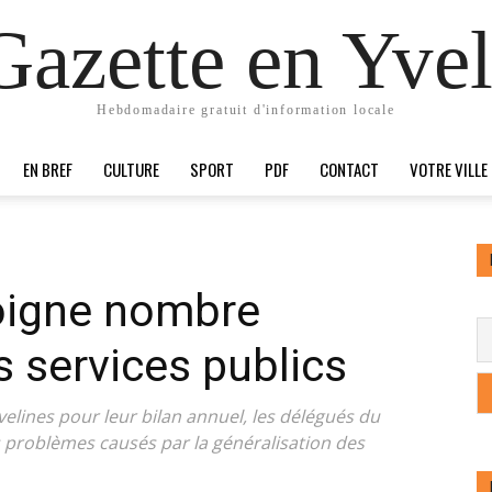
Gazette en Yvel
Hebdomadaire gratuit d'information locale
EN BREF
CULTURE
SPORT
PDF
CONTACT
VOTRE VILLE
oigne nombre
s services publics
velines pour leur bilan annuel, les délégués du
s problèmes causés par la généralisation des