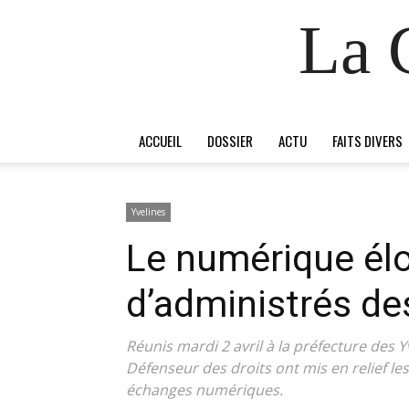
La 
ACCUEIL
DOSSIER
ACTU
FAITS DIVERS
Yvelines
Le numérique él
d’administrés de
Réunis mardi 2 avril à la préfecture des Y
Défenseur des droits ont mis en relief le
échanges numériques.