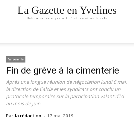
La Gazette en Yvelines
Hebdomadaire gratuit d'information locale
Gargenville
Fin de grève à la cimenterie
Après une longue réunion de négociation lundi 6 mai,
la direction de Calcia et les syndicats ont conclu un
protocole temporaire sur la participation valant d’ici
au mois de juin.
Par
la rédaction
-
17 mai 2019