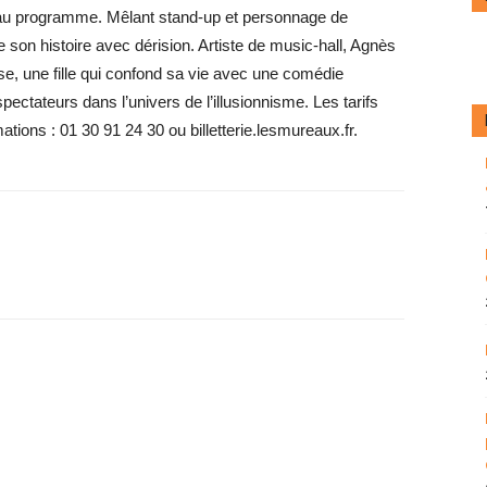
t au programme. Mêlant stand-up et personnage de
e son histoire avec dérision. Artiste de music-hall, Agnès
ise, une fille qui confond sa vie avec une comédie
pectateurs dans l’univers de l’illusionnisme. Les tarifs
ations : 01 30 91 24 30 ou billetterie.lesmureaux.fr.