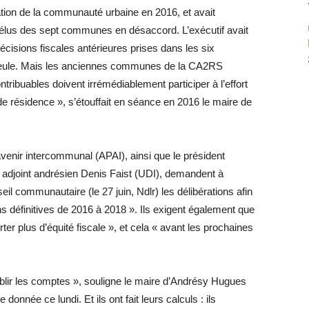
éation de la communauté urbaine en 2016, et avait
 élus des sept communes en désaccord. L’exécutif avait
écisions fiscales antérieures prises dans les six
seule. Mais les anciennes communes de la CA2RS
ntribuables doivent irrémédiablement participer à l’effort
 de résidence », s’étouffait en séance en 2016 le maire de
venir intercommunal (APAI), ainsi que le président
r adjoint andrésien Denis Faist (UDI), demandent à
il communautaire (le 27 juin, Ndlr) les délibérations afin
ns définitives de 2016 à 2018 ». Ils exigent également que
rter plus d’équité fiscale », et cela « avant les prochaines
tablir les comptes », souligne le maire d’Andrésy Hugues
onnée ce lundi. Et ils ont fait leurs calculs : ils