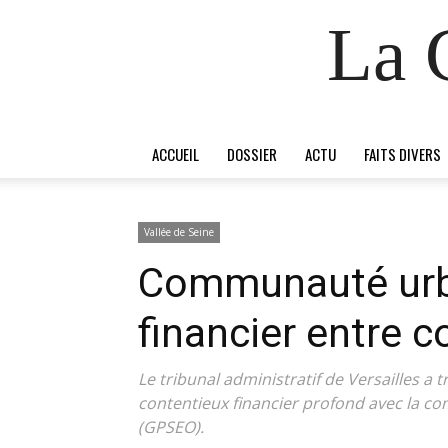
La 
ACCUEIL
DOSSIER
ACTU
FAITS DIVERS
Vallée de Seine
Communauté urba
financier entre
Le tribunal administratif de Versailles 
contentieux financier profond avec la c
(GPSEO).