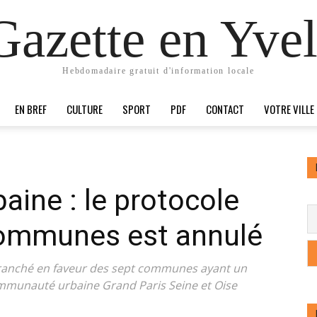
Gazette en Yvel
Hebdomadaire gratuit d'information locale
EN BREF
CULTURE
SPORT
PDF
CONTACT
VOTRE VILLE
ine : le protocole
 communes est annulé
a tranché en faveur des sept communes ayant un
ommunauté urbaine Grand Paris Seine et Oise