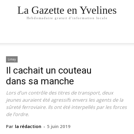
La Gazette en Yvelines
Hebdomadaire gratuit d'information locale
Limay
Il cachait un couteau
dans sa manche
Lors d’un contrôle des titres de transport, deux
jeunes auraient été agressifs envers les agents de la
sûreté ferroviaire. Ils ont été interpellés par les forces
de l’ordre.
Par
la rédaction
-
5 juin 2019