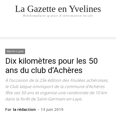
La Gazette en Yvelines
Hebdomadaire gratuit d'information locale
Marche à pied
Dix kilomètres pour les 50
ans du club d’Achères
À l’occasion de la 23e édition des Foulées achéroises,
le Club laïque omnisport de la commune d’Achères
fête ses 50 ans et organise une randonnée de 10 km
dans la forêt de Saint-Germain-en-Laye.
Par
la rédaction
-
13 juin 2019