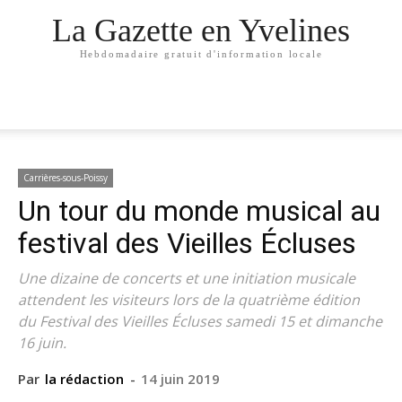
La Gazette en Yvelines
Hebdomadaire gratuit d'information locale
Carrières-sous-Poissy
Un tour du monde musical au
festival des Vieilles Écluses
Une dizaine de concerts et une initiation musicale
attendent les visiteurs lors de la quatrième édition
du Festival des Vieilles Écluses samedi 15 et dimanche
16 juin.
Par
la rédaction
-
14 juin 2019