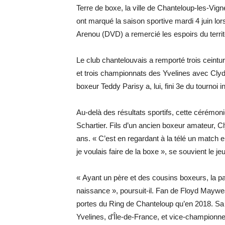
Terre de boxe, la ville de Chanteloup-les-Vi
ont marqué la saison sportive mardi 4 juin lor
Arenou (DVD) a remercié les espoirs du territo
Le club chantelouvais a remporté trois ceint
et trois championnats des Yvelines avec Clyd
boxeur Teddy Parisy a, lui, fini 3e du tournoi 
Au-delà des résultats sportifs, cette cérémo
Schartier. Fils d’un ancien boxeur amateur, Cl
ans. « C’est en regardant à la télé un match 
je voulais faire de la boxe », se souvient le jeu
« Ayant un père et des cousins boxeurs, la 
naissance », poursuit-il. Fan de Floyd Maywe
portes du Ring de Chanteloup qu’en 2018. S
Yvelines, d’Île-de-France, et vice-champion