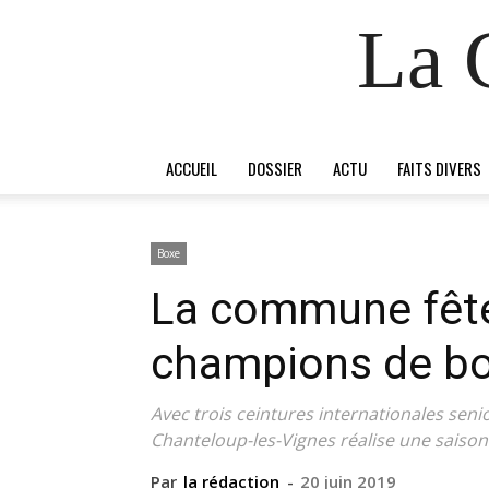
La 
ACCUEIL
DOSSIER
ACTU
FAITS DIVERS
Boxe
La commune fête
champions de b
Avec trois ceintures internationales seni
Chanteloup-les-Vignes réalise une saison
Par
la rédaction
-
20 juin 2019