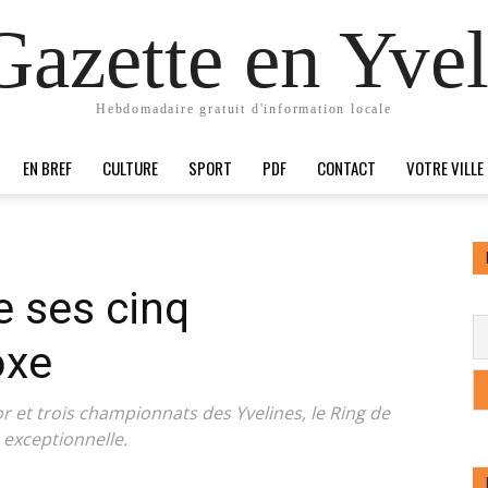
Gazette en Yvel
Hebdomadaire gratuit d'information locale
EN BREF
CULTURE
SPORT
PDF
CONTACT
VOTRE VILLE
 ses cinq
oxe
or et trois championnats des Yvelines, le Ring de
 exceptionnelle.