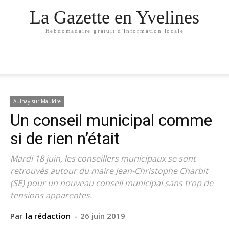
La Gazette en Yvelines
Hebdomadaire gratuit d'information locale
Aulnay-sur-Mauldre
Un conseil municipal comme
si de rien n’était
Mardi 18 juin, les conseillers municipaux se sont
retrouvés autour du maire Jean-Christophe Charbit
(SE) pour un nouveau conseil municipal sans trop de
tensions apparentes.
Par
la rédaction
-
26 juin 2019