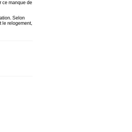
rer ce manque de
tation. Selon
t le relogement,