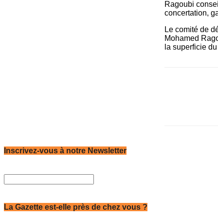
Ragoubi conseil
­concertation, 
Le comité de dé
Mohamed Ragoubi
la superficie d
Inscrivez-vous à notre Newsletter
La Gazette est-elle près de chez vous ?