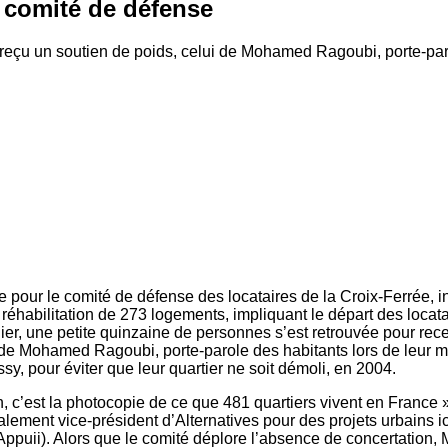
e comité de défense
reçu un soutien de poids, celui de Mohamed Ragoubi, porte-paro
ue pour le comité de défense des locataires de la Croix-Ferrée, i
 réhabilitation de 273 logements, impliquant le départ des locata
er, une petite quinzaine de personnes s’est retrouvée pour rece
 de Mohamed Ragoubi, porte-parole des habitants lors de leur m
sy, pour éviter que leur quartier ne soit démoli, en 2004.
on, c’est la photocopie de ce que 481 quartiers vivent en France »
alement vice-président d’Alternatives pour des projets urbains ic
 (Appuii). Alors que le comité déplore l’absence de concertatio