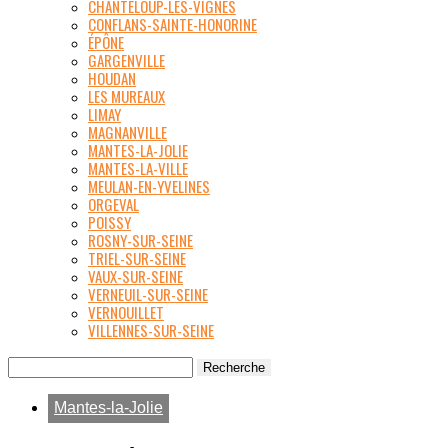
CHANTELOUP-LES-VIGNES
CONFLANS-SAINTE-HONORINE
ÉPÔNE
GARGENVILLE
HOUDAN
LES MUREAUX
LIMAY
MAGNANVILLE
MANTES-LA-JOLIE
MANTES-LA-VILLE
MEULAN-EN-YVELINES
ORGEVAL
POISSY
ROSNY-SUR-SEINE
TRIEL-SUR-SEINE
VAUX-SUR-SEINE
VERNEUIL-SUR-SEINE
VERNOUILLET
VILLENNES-SUR-SEINE
Mantes-la-Jolie