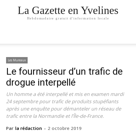
La Gazette en Yvelines
Hebdomadaire gratuit d'information locale
Les Mureaux
Le fournisseur d’un trafic de
drogue interpellé
Un homme a été interpellé et mis en examen mardi
24 septembre pour trafic de produits stupéfiants
après une enquête pour démanteler un réseau de
trafic entre la Normandie et l’Île-de-France.
Par
la rédaction
-
2 octobre 2019