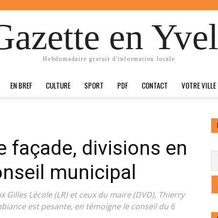
Gazette en Yvel
Hebdomadaire gratuit d'information locale
EN BREF
CULTURE
SPORT
PDF
CONTACT
VOTRE VILLE
 façade, divisions en
nseil municipal
ux Gilles Lécole (LR) et ceux du maire (DVD), Thierry
biance est pesante, en témoigne le conseil du 6