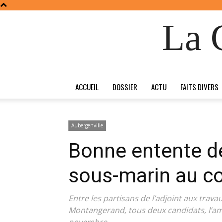
La 
ACCUEIL
DOSSIER
ACTU
FAITS DIVERS
Aubergenville
Bonne entente de
sous-marin au co
Entre les partisans de l’adjoint aux trava
Montangerand, tous deux candidats, l’am