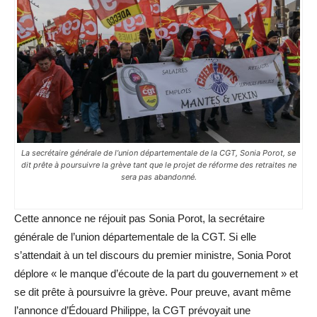
La secrétaire générale de l’union départementale de la CGT, Sonia Porot, se
dit prête à poursuivre la grève tant que le projet de réforme des retraites ne
sera pas abandonné.
Cette annonce ne réjouit pas Sonia Porot, la secrétaire
générale de l’union départementale de la CGT. Si elle
s’attendait à un tel discours du premier ministre, Sonia Porot
déplore « le manque d’écoute de la part du gouvernement » et
se dit prête à poursuivre la grève. Pour preuve, avant même
l’annonce d’Édouard Philippe, la CGT prévoyait une