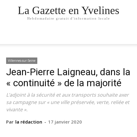
La Gazette en Yvelines
Hebdomadaire gratuit d'information locale
Villennes-sur-Seine
Jean-Pierre Laigneau, dans la
« continuité » de la majorité
L’adjoint à la sécurité et aux transports souhaite axer
sa campagne sur « une ville préservée, verte, reliée et
vivante ».
Par
la rédaction
-
17 janvier 2020