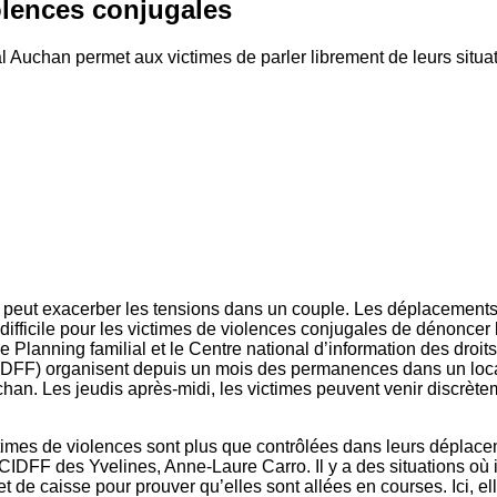
olences conjugales
 Auchan permet aux victimes de parler librement de leurs situat
 peut exacerber les tensions dans un couple. Les déplacements
st difficile pour les victimes de violences conjugales de dénoncer 
le Planning familial et le Centre national d’information des droi
CIDFF) organisent depuis un mois des permanences dans un loca
an. Les jeudis après-midi, les victimes peuvent venir discrète
times de violences sont plus que contrôlées dans leurs ­déplace
 CIDFF des Yvelines, Anne-Laure Carro. Il y a des situations où il
et de caisse pour prouver qu’elles sont allées en courses. Ici, e