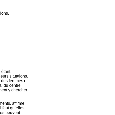
ions.
 étant
leurs situations.
ts des femmes et
l du centre
ment y chercher
ments, affirme
 faut qu’elles
lles peuvent