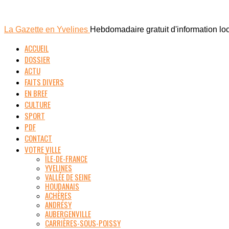
La Gazette en Yvelines
Hebdomadaire gratuit d'information lo
ACCUEIL
DOSSIER
ACTU
FAITS DIVERS
EN BREF
CULTURE
SPORT
PDF
CONTACT
VOTRE VILLE
ÎLE-DE-FRANCE
YVELINES
VALLÉE DE SEINE
HOUDANAIS
ACHÈRES
ANDRÉSY
AUBERGENVILLE
CARRIÈRES-SOUS-POISSY