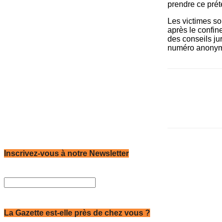
prendre ce prét
Les victimes so
après le confin
des conseils ju
numéro anonyme
Inscrivez-vous à notre Newsletter
La Gazette est-elle près de chez vous ?