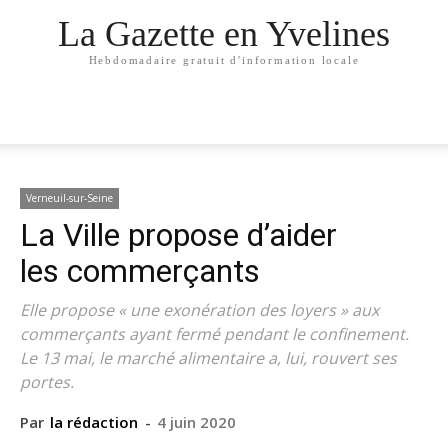
La Gazette en Yvelines
Hebdomadaire gratuit d'information locale
Verneuil-sur-Seine
La Ville propose d’aider
les commerçants
Elle propose « une exonération des loyers » aux
commerçants ayant fermé pendant le confinement.
Le 13 mai, le marché alimentaire a, lui, rouvert ses
portes.
Par
la rédaction
-
4 juin 2020