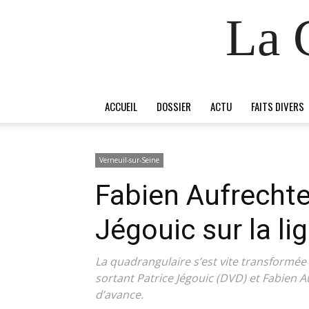
La 
ACCUEIL
DOSSIER
ACTU
FAITS DIVERS
Verneuil-sur-Seine
Fabien Aufrechter
Jégouic sur la li
La quadrangulaire s’est vite transformée
sortant Patrice Jégouic (DVD) et Fabien A
d’avance.