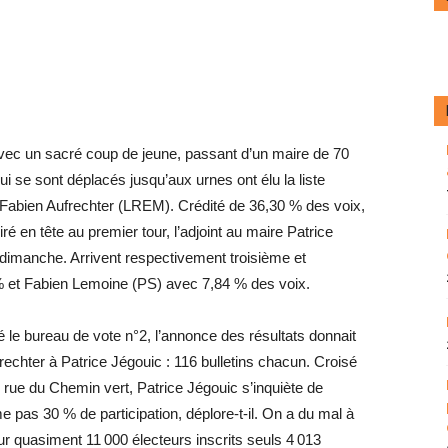
 avec un sacré coup de jeune, passant d’un maire de 70
ui se sont déplacés jusqu’aux urnes ont élu la liste
 Fabien Aufrechter (LREM). Crédité de 36,30 % des voix,
 viré en tête au premier tour, l’adjoint au maire Patrice
imanche. Arrivent respectivement troisième et
 et Fabien Lemoine (PS) avec 7,84 % des voix.
é le bureau de vote n°2, l’annonce des résultats donnait
echter à Patrice Jégouic : 116 bulletins chacun. Croisé
s rue du Chemin vert, Patrice Jégouic s’inquiète de
e pas 30 % de participation, déplore-t-il. On a du mal à
r quasiment 11 000 électeurs inscrits seuls 4 013