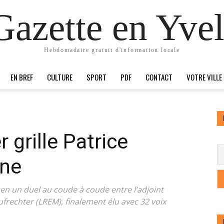
Gazette en Yvel
Hebdomadaire gratuit d'information locale
EN BREF
CULTURE
SPORT
PDF
CONTACT
VOTRE VILLE
 grille Patrice
gne
 en un duel au coude à coude entre l’adjoint
ufrechter (LREM), finalement élu avec 32 voix