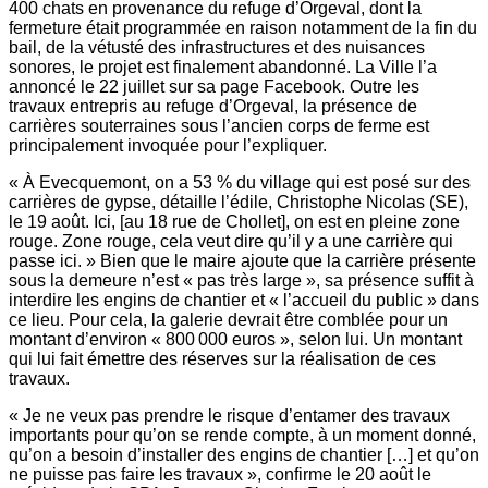
400 chats en provenance du refuge d’Orgeval, dont la
fermeture était programmée en raison notamment de la fin du
bail, de la vétusté des infrastructures et des nuisances
sonores, le projet est finalement abandonné. La Ville l’a
annoncé le 22 juillet sur sa page Facebook. Outre les
travaux entrepris au refuge d’Orgeval, la présence de
carrières souterraines sous l’ancien corps de ferme est
principalement invoquée pour l’expliquer.
« À Evecquemont, on a 53 % du village qui est posé sur des
carrières de gypse, détaille l’édile, Christophe Nicolas (SE),
le 19 août. Ici, [au 18 rue de Chollet], on est en pleine zone
rouge. Zone rouge, cela veut dire qu’il y a une carrière qui
passe ici. » Bien que le maire ajoute que la carrière présente
sous la demeure n’est « pas très large », sa présence suffit à
interdire les engins de chantier et « l’accueil du public » dans
ce lieu. Pour cela, la galerie devrait être comblée pour un
montant d’environ « 800 000 euros », selon lui. Un montant
qui lui fait émettre des réserves sur la réalisation de ces
travaux.
« Je ne veux pas prendre le risque d’entamer des travaux
importants pour qu’on se rende compte, à un moment donné,
qu’on a besoin d’installer des engins de chantier […] et qu’on
ne puisse pas faire les travaux », confirme le 20 août le