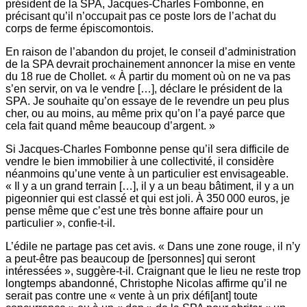
président de la SPA, Jacques-Charles Fombonne, en
précisant qu’il n’occupait pas ce poste lors de l’achat du
corps de ferme épiscomontois.
En raison de l’abandon du projet, le conseil d’administration
de la SPA devrait prochainement annoncer la mise en vente
du 18 rue de Chollet. « À partir du moment où on ne va pas
s’en servir, on va le vendre […], déclare le président de la
SPA. Je souhaite qu’on essaye de le revendre un peu plus
cher, ou au moins, au même prix qu’on l’a payé parce que
cela fait quand même beaucoup d’argent. »
Si Jacques-Charles Fombonne pense qu’il sera difficile de
vendre le bien immobilier à une collectivité, il considère
néanmoins qu’une vente à un particulier est envisageable.
« Il y a un grand terrain […], il y a un beau bâtiment, il y a un
pigeonnier qui est classé et qui est joli. À 350 000 euros, je
pense même que c’est une très bonne affaire pour un
particulier », confie-t-il.
L’édile ne partage pas cet avis. « Dans une zone rouge, il n’y
a peut-être pas beaucoup de [personnes] qui seront
intéressées », suggère-t-il. Craignant que le lieu ne reste trop
longtemps abandonné, Christophe Nicolas affirme qu’il ne
serait pas contre une « vente à un prix défi[ant] toute