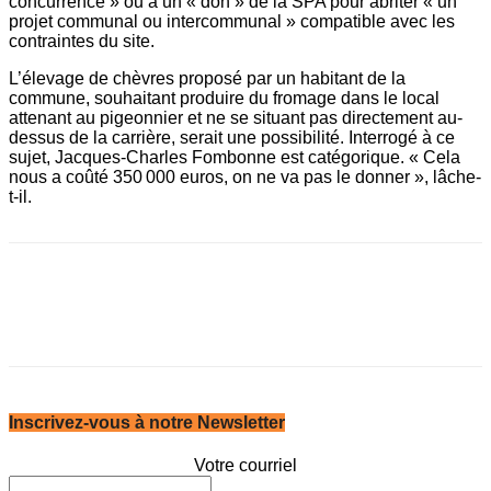
concurrence » ou à un « don » de la SPA pour abriter « un
projet communal ou intercommunal » compatible avec les
contraintes du site.
L’élevage de chèvres proposé par un habitant de la
commune, souhaitant produire du fromage dans le local
attenant au pigeonnier et ne se situant pas directement au-
dessus de la carrière, serait une possibilité. Interrogé à ce
sujet, Jacques-Charles Fombonne est catégorique. « Cela
nous a coûté 350 000 euros, on ne va pas le ­donner », lâche-
t-il.
Inscrivez-vous à notre Newsletter
Votre courriel