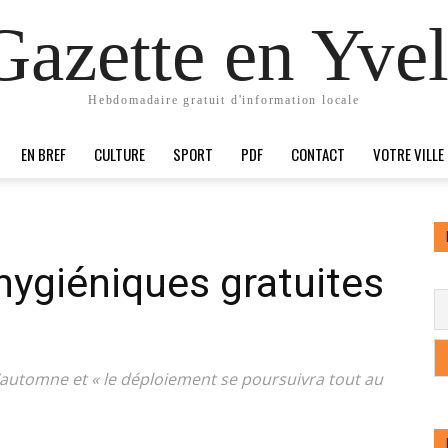
Gazette en Yvel
Hebdomadaire gratuit d'information locale
EN BREF
CULTURE
SPORT
PDF
CONTACT
VOTRE VILLE
hygiéniques gratuites
l’automne et « le déploiement se poursuivra tout au