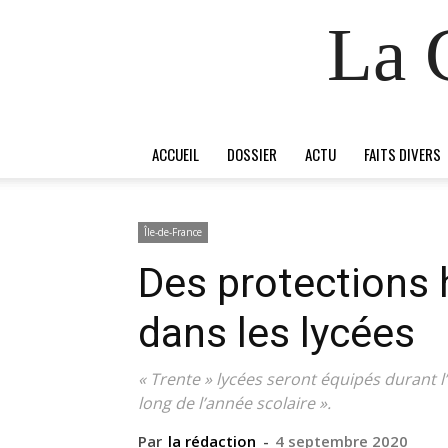
La 
ACCUEIL
DOSSIER
ACTU
FAITS DIVERS
Île-de-France
Des protections 
dans les lycées
« Trente » lycées seront équipés durant 
long de l’année scolaire ».
Par
la rédaction
-
4 septembre 2020