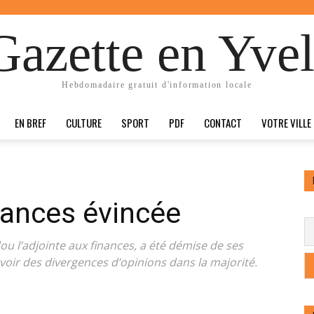
Gazette en Yvel
Hebdomadaire gratuit d'information locale
EN BREF
CULTURE
SPORT
PDF
CONTACT
VOTRE VILLE
inances évincée
 l’adjointe aux finances, a été démise de ses
evoir des divergences d’opinions dans la majorité.