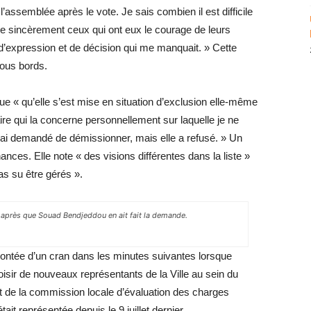
ssemblée après le vote. Je sais combien il est difficile
lue sincèrement ceux qui ont eux le courage de leurs
 d’expression et de décision qui me manquait. » Cette
tous bords.
ue « qu’elle s’est mise en situation d’exclusion elle-même
aire qui la concerne personnellement sur laquelle je ne
ui ai demandé de démissionner, mais elle a refusé. » Un
nances. Elle note « des visions différentes dans la liste »
as su être gérés ».
et après que Souad Bendjeddou en ait fait la demande.
montée d’un cran dans les minutes suivantes lorsque
oisir de nouveaux représentants de la Ville au sein du
t de la commission locale d’évaluation des charges
t représentée depuis le 9 juillet dernier.