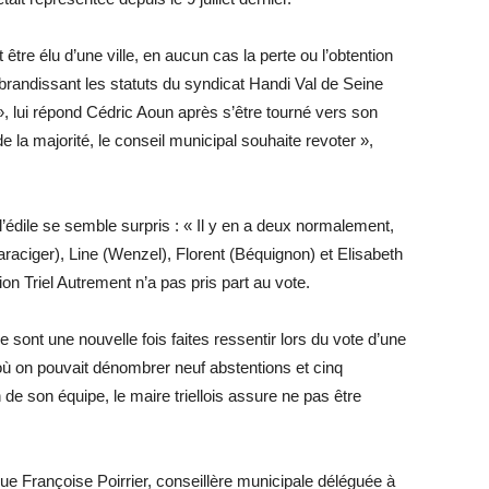
t être élu d’une ville, en aucun cas la perte ou l’obtention
e, brandissant les statuts du syndicat Handi Val de Seine
 », lui répond Cédric Aoun après s’être tourné vers son
de la majorité, le conseil municipal souhaite revoter »,
édile se semble surpris : « Il y en a deux normalement,
aciger), Line (Wenzel), Florent (Béquignon) et Elisabeth
ion Triel ­Autrement n’a pas pris part au vote.
 sont une nouvelle fois faites ressentir lors du vote d’une
où on pouvait dénombrer neuf abstentions et cinq
n de son équipe, le maire triellois assure ne pas être
e Françoise Poirrier, conseillère municipale déléguée à