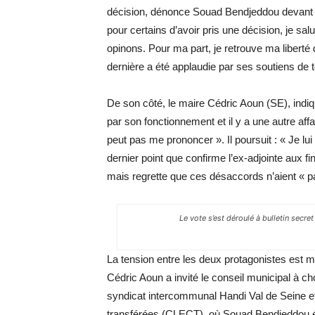
décision, dénonce Souad Bendjeddou devant l’a
pour certains d’avoir pris une décision, je sa
opinons. Pour ma part, je retrouve ma liberté
dernière a été applaudie par ses soutiens de 
De son côté, le maire Cédric Aoun (SE), indiq
par son fonctionnement et il y a une autre aff
peut pas me prononcer ». Il poursuit : « Je l
dernier point que confirme l’ex-adjointe aux fi
mais regrette que ces désaccords n’aient « p
Le vote s’est déroulé à bulletin secr
La tension entre les deux protagonistes est 
Cédric Aoun a invité le conseil municipal à ch
syndicat intercommunal Handi Val de Seine e
transférées (CLECT), où Souad Bendjeddou étai