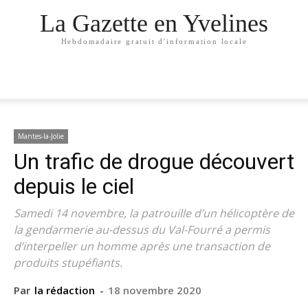
La Gazette en Yvelines
Hebdomadaire gratuit d'information locale
Mantes-la-Jolie
Un trafic de drogue découvert
depuis le ciel
Samedi 14 novembre, la patrouille d’un hélicoptère de
la gendarmerie au-dessus du Val-Fourré a permis
d’interpeller un homme après une transaction de
produits stupéfiants.
Par
la rédaction
-
18 novembre 2020