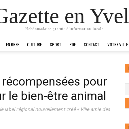
Gazette en Yvel
Hebdomadaire gratuit d'information locale
EN BREF
CULTURE
SPORT
PDF
CONTACT
VOTRE VILLE
récompensées pour
r le bien-être animal
le label régional nouvellement créé « Ville amie des