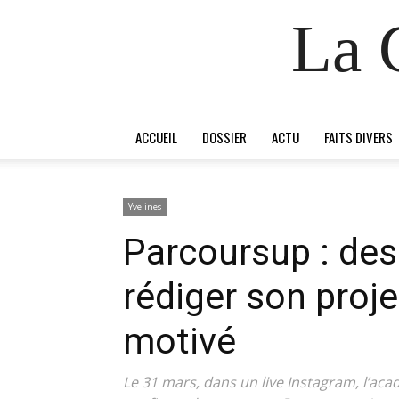
La 
ACCUEIL
DOSSIER
ACTU
FAITS DIVERS
Yvelines
Parcoursup : des
rédiger son proj
motivé
Le 31 mars, dans un live Instagram, l’ac