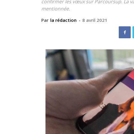
confirmer les vœux sur Parcoursup. La val
mentionnée.
Par
la rédaction
-
8 avril 2021