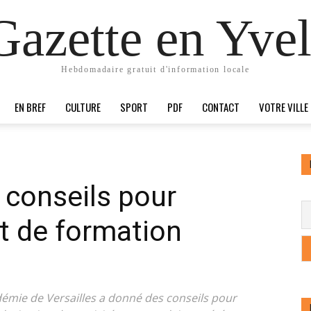
Gazette en Yvel
Hebdomadaire gratuit d'information locale
EN BREF
CULTURE
SPORT
PDF
CONTACT
VOTRE VILLE
 conseils pour
et de formation
adémie de Versailles a donné des conseils pour