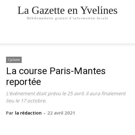
La Gazette en Yvelines
Hebdomadaire gratuit d'information locale
Cyclisme
La course Paris-Mantes
reportée
L’événement était prévu le 25 avril. Il aura finalement
lieu le 17 octobre.
Par
la rédaction
-
22 avril 2021