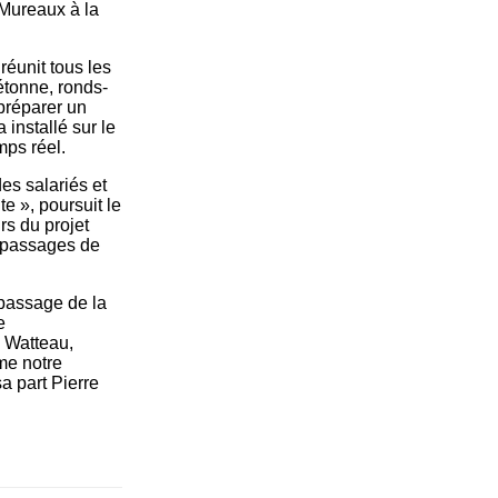
 Mureaux à la
 réunit tous les
étonne, ronds-
 préparer un
installé sur le
mps réel.
des salariés et
te », poursuit le
s du projet
s passages de
 passage de la
e
e Watteau,
me notre
a part Pierre