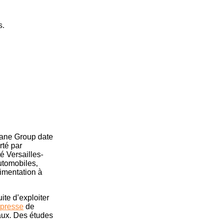
s.
riane Group date
rté par
é Versailles-
utomobiles,
rimentation à
uite d’exploiter
 presse
de
eaux. Des études