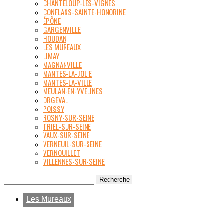
CHANTELOUP-LES-VIGNES
CONFLANS-SAINTE-HONORINE
ÉPÔNE
GARGENVILLE
HOUDAN
LES MUREAUX
LIMAY
MAGNANVILLE
MANTES-LA-JOLIE
MANTES-LA-VILLE
MEULAN-EN-YVELINES
ORGEVAL
POISSY
ROSNY-SUR-SEINE
TRIEL-SUR-SEINE
VAUX-SUR-SEINE
VERNEUIL-SUR-SEINE
VERNOUILLET
VILLENNES-SUR-SEINE
Les Mureaux