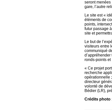
seront menées p
gare, l’autre re
Le site est « id
éléments de com
points, interse
futur passage à
site et permett
Le but de l’expé
visiteurs entre 
communiqué de 
d’appréhender t
ronds-points et 
« Ce projet por
recherche appli
opérationnelle 
directeur génér
volonté de déve
Bédier (LR), pr
Crédits photo 