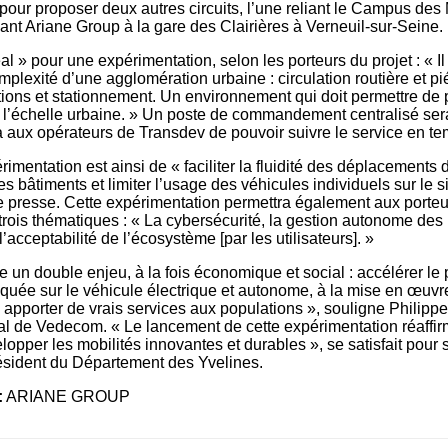
our proposer deux autres circuits, l’une reliant le Campus des
liant Ariane Group à la gare des Clairières à Verneuil-sur-Seine.
éal » pour une expérimentation, selon les porteurs du projet : « Il
plexité d’une agglomération urbaine : circulation routière et pi
ctions et stationnement. Un environnement qui doit permettre de
 l’échelle urbaine. » Un poste de commandement centralisé sera 
ra aux opérateurs de Transdev de pouvoir suivre le service en te
rimentation est ainsi de « faciliter la fluidité des déplacements 
les bâtiments et limiter l’usage des véhicules individuels sur le si
presse. Cette expérimentation permettra également aux porteur
rois thématiques : « La cybersécurité, la gestion autonome de
l’acceptabilité de l’écosystème [par les utilisateurs]. »
te un double enjeu, à la fois économique et social : accélérer le
quée sur le véhicule électrique et autonome, à la mise en œuvr
; apporter de vrais services aux populations », souligne Philipp
al de Vedecom. « Le lancement de cette expérimentation réaffir
lopper les mobilités innovantes et durables », se satisfait pour s
ésident du Département des Yvelines.
:
ARIANE GROUP