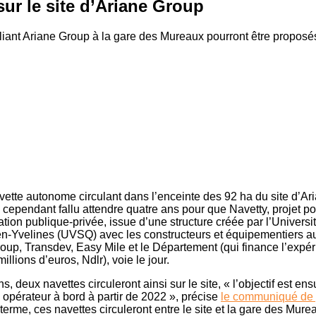
ur le site d’Ariane Group
reliant Ariane Group à la gare des Mureaux pourront être proposé
vette autonome circulant dans l’enceinte des 92 ha du site d’A
a cependant fallu attendre quatre ans pour que Navetty, projet po
ion publique-privée, issue d’une structure créée par l’Universit
en-Yvelines (UVSQ) avec les constructeurs et équipementiers a
roup, Transdev, Easy Mile et le Département (qui finance l’expé
illions d’euros, Ndlr), voie le jour.
s, deux navettes circuleront ainsi sur le site, « l’objectif est ens
 opérateur à bord à partir de 2022 », précise
le communiqué de
terme, ces navettes circuleront entre le site et la gare des Mur