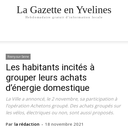
La Gazette en Yvelines
Hebdomadaire gratuit d'information locale
Rosny-sur-Seine
Les habitants incités à
grouper leurs achats
d’énergie domestique
La Ville a annoncé, le 2 novembre, sa participation à
l’opération Achetons groupé. Des achats groupés sur
les vélos, électriques ou non, sont aussi proposés.
Par
la rédaction
-
18 novembre 2021