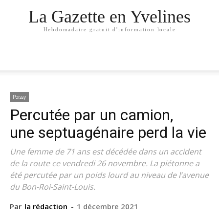
La Gazette en Yvelines
Hebdomadaire gratuit d'information locale
Poissy
Percutée par un camion,
une septuagénaire perd la vie
Une femme de 71 ans est décédée dans un accident
de la route ce vendredi 26 novembre. La piétonne a
été percutée par un poids lourd au niveau de l’avenue
du Bon-Roi-Saint-Louis.
Par
la rédaction
-
1 décembre 2021