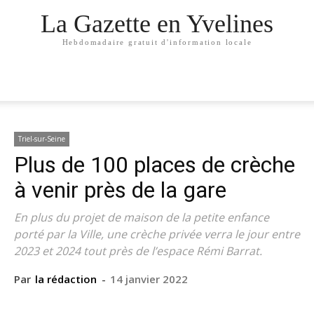
La Gazette en Yvelines
Hebdomadaire gratuit d'information locale
Triel-sur-Seine
Plus de 100 places de crèche
à venir près de la gare
En plus du projet de maison de la petite enfance
porté par la Ville, une crèche privée verra le jour entre
2023 et 2024 tout près de l’espace Rémi Barrat.
Par
la rédaction
-
14 janvier 2022