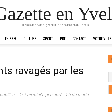
Gazette en Yvel
Hebdomadaire gratuit d'information locale
EN BREF
CULTURE
SPORT
PDF
CONTACT
VOTRE VILLE
ts ravagés par les
obilisés s’est terminée peu après 1 h du matin.