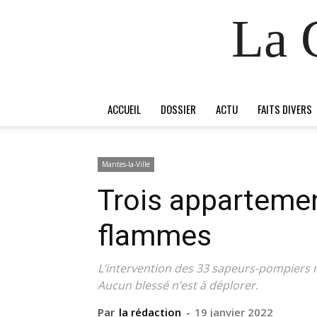
La 
ACCUEIL
DOSSIER
ACTU
FAITS DIVERS
Mantes-la-Ville
Trois appartemen
flammes
L’intervention des 33 sapeurs-pompiers m
Aucun blessé n’est à déplorer.
Par
la rédaction
-
19 janvier 2022