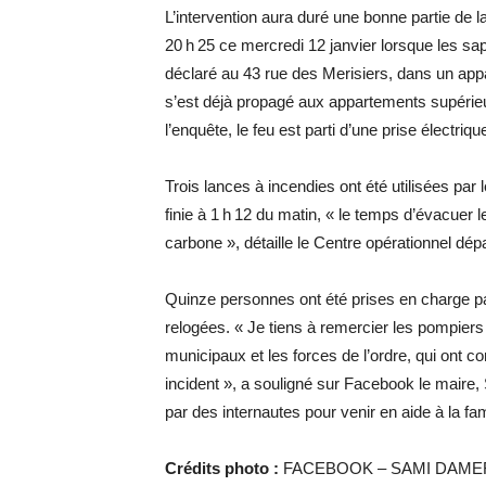
L’intervention aura duré une bonne partie de la
20 h 25 ce mercredi 12 janvier lorsque les sa
déclaré au 43 rue des Merisiers, dans un appar
s’est déjà propagé aux appartements supérieu
l’enquête, le feu est parti d’une prise électriqu
Trois lances à incendies ont été utilisées par
finie à 1 h 12 du matin, « le temps d’évacuer 
carbone », détaille le Centre opérationnel ­dé
Quinze personnes ont été prises en charge par
relogées. « Je tiens à remercier les pompiers 
municipaux et les forces de l’ordre, qui ont c
incident », a souligné sur Facebook le mair
par des internautes pour venir en aide à la fami
Crédits photo :
FACEBOOK – SAMI DAM