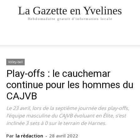
La Gazette en Yvelines
Hebdomadaire gratuit d'information locale
Volley-ball
Play-offs : le cauchemar
continue pour les hommes du
CAJVB
Le 23 avril, lors de la septième journée des play-offs,
l’équipe masculine du CAJVB évoluant en Élite, s’est
inclinée 3 sets à 0 sur le terrain de Harnes.
Par
la rédaction
-
28 avril 2022