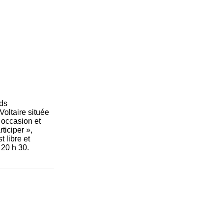
rds
 Voltaire située
 occasion et
ticiper »,
t libre et
 20 h 30.