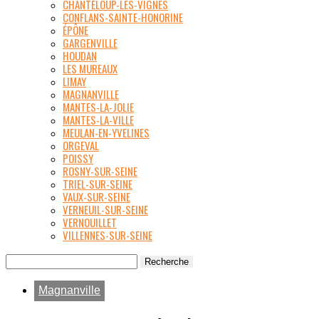
CHANTELOUP-LES-VIGNES
CONFLANS-SAINTE-HONORINE
ÉPÔNE
GARGENVILLE
HOUDAN
LES MUREAUX
LIMAY
MAGNANVILLE
MANTES-LA-JOLIE
MANTES-LA-VILLE
MEULAN-EN-YVELINES
ORGEVAL
POISSY
ROSNY-SUR-SEINE
TRIEL-SUR-SEINE
VAUX-SUR-SEINE
VERNEUIL-SUR-SEINE
VERNOUILLET
VILLENNES-SUR-SEINE
Magnanville