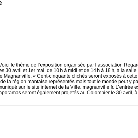
e
 Voici le thème de l’exposition organisée par l’association Rega
s 30 avril et 1er mai, de 10 h à midi et de 14 h à 18 h, à la salle
e Magnanville. « Cent-cinquante clichés seront exposés à cette
 de la région mantaise représentés mais tout le monde peut y par
niqué sur le site internet de la Ville, magnanville.fr. L’entrée es
iaporamas seront également projetés au ­Colombier le 30 avril, à