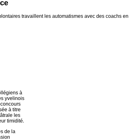
nce
volontaires travaillent les automatismes avec des coachs en
ollégiens à
es yvelinois
n concours
ée à titre
âtrale les
ur timidité.
es de la
ssion