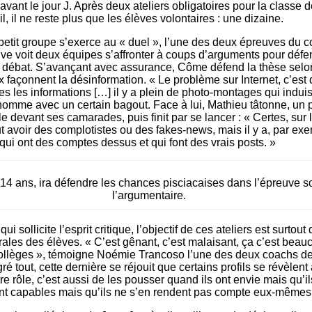
avant le jour J. Après deux ateliers obligatoires pour la classe d
l, il ne reste plus que les élèves ­volontaires : une dizaine.
 petit groupe s’exerce au « duel », l’une des deux épreuves du 
ve voit deux équipes s’affronter à coups d’arguments pour défe
 débat. S’avançant avec assurance, Côme défend la thèse selon
 façonnent la désinformation. « Le problème sur Internet, c’est
tes les informations […] il y a plein de photo-montages qui induis
homme avec un certain bagout. Face à lui, Mathieu tâtonne, un
le devant ses camarades, puis finit par se lancer : « Certes, sur
t avoir des complotistes ou des fakes-news, mais il y a, par exe
ui ont des comptes dessus et qui font des vrais posts. »
14 ans, ira défendre les chances pisciacaises dans l’épreuve so
l’argumentaire.
qui sollicite l’esprit critique, l’objectif de ces ateliers est surtout
les des élèves. « C’est gênant, c’est malaisant, ça c’est beauc
collèges », témoigne Noémie Trancoso l’une des deux coachs de 
ré tout, cette dernière se réjouit que certains profils se révèlent 
re rôle, c’est aussi de les pousser quand ils ont envie mais qu’il
ont capables mais qu’ils ne s’en rendent pas compte eux-mêmes