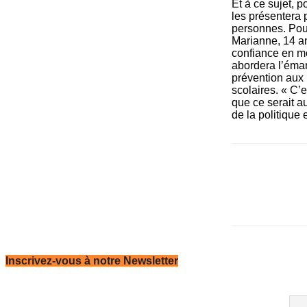
Et à ce sujet, 
les présentera 
personnes. Pou
Marianne, 14 an
confiance en mo
abordera l’éman
prévention aux 
scolaires. « C’
que ce serait a
de la politique 
Inscrivez-vous à notre Newsletter