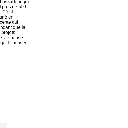
ambassadeur qui
t près de 500
 C’est
agné en
scente qui
endant que la
 projets
le. Je pense
qu’ils pensent