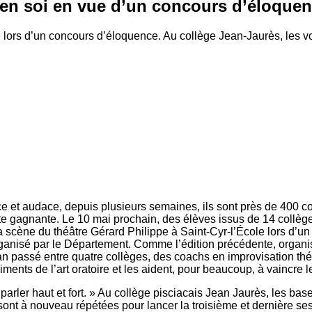
e en soi en vue d’un concours d’éloque
ire lors d’un concours d’éloquence. Au collège Jean-Jaurès, les 
ce et audace, depuis plusieurs semaines, ils sont près de 400 c
ette gagnante. Le 10 mai prochain, des élèves issus de 14 collèg
a scène du théâtre Gérard Philippe à Saint-Cyr-l’École lors d’u
anisé par le Département. Comme l’édition précédente, organis
an passé entre quatre collèges, des coachs en improvisation thé
ments de l’art oratoire et les aident, pour beaucoup, à vaincre le
, parler haut et fort. » Au collège pisciacais Jean Jaurès, les bas
sont à nouveau répétées pour lancer la troisième et dernière se