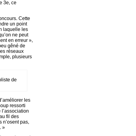
e 3e, ce
concours. Cette
ndre un point
 laquelle les
 qu’on ne peut
ent en erreur »,
 peu gêné de
 les réseaux
mple, plusieurs
liste de
 d’améliorer les
oup ressorti
l’association
au fil des
s n’osent pas,
. »