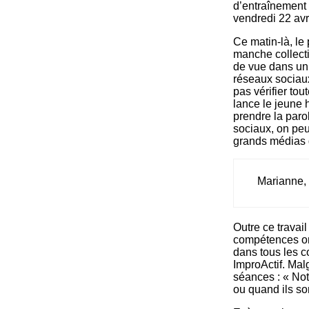
d’entraînement 
vendredi 22 avri
Ce matin-là, le
manche collecti
de vue dans un
réseaux sociaux
pas vérifier tou
lance le jeune 
prendre la paro
sociaux, on peu
grands médias q
Marianne, 
Outre ce travail 
compétences ora
dans tous les 
ImproActif. Malg
séances : « Not
ou quand ils s