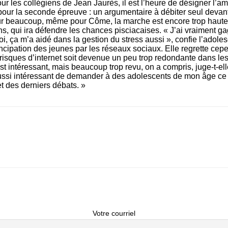
pour les collégiens de Jean Jaurès, il est l’heure de désigner l’
pour la seconde épreuve : un argumentaire à débiter seul devan
r beaucoup, même pour Côme, la marche est encore trop haute.
s, qui ira défendre les chances pisciacaises. « J’ai vraiment g
i, ça m’a aidé dans la gestion du stress aussi », confie l’adole
cipation des jeunes par les réseaux sociaux. Elle regrette cep
risques d’internet soit devenue un peu trop redondante dans les
est intéressant, mais beaucoup trop revu, on a compris, juge-t-el
ussi intéressant de demander à des adolescents de mon âge ce 
et des derniers débats. »
Votre courriel